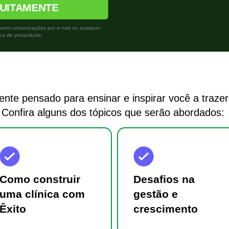
TUITAMENTE
iarem comunicações por e-mail ou qualquer
ca de privacidade.
Prático e fácil de usar
te pensado para ensinar e inspirar você a trazer 
Confira alguns dos tópicos que serão abordados:
Como construir
Desafios na
uma clínica com
gestão e
Êxito
crescimento