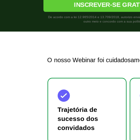
INSCREVER-SE GRA
De acordo com a lei 12.965/2014 e 13.709/2018, autorizo env
outro meio e concordo com a sua políti
O nosso Webinar foi cuidadosamen
Trajetória de
sucesso dos
convidados